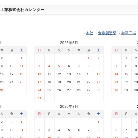
レス工業株式会社カレンダー
本社
倉敷製造部
御津工場
月
2026年5月
木
金
土
日
月
火
水
木
金
土
日
月
火
2
3
4
1
2
1
2
9
10
11
3
4
5
6
7
8
9
7
8
9
16
17
18
10
11
12
13
14
15
16
14
15
16
23
24
25
17
18
19
20
21
22
23
21
22
23
30
24
25
26
27
28
29
30
28
29
30
31
月
2026年8月
木
金
土
日
月
火
水
木
金
土
日
月
火
2
3
4
1
1
9
10
11
2
3
4
5
6
7
8
6
7
8
16
17
18
9
10
11
12
13
14
15
13
14
15