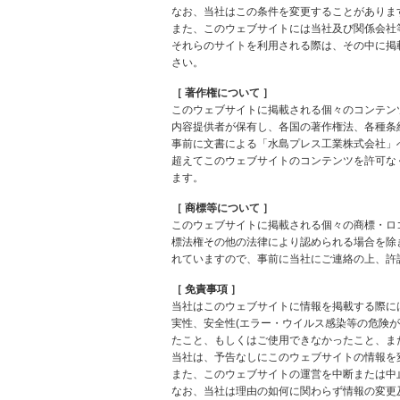
なお、当社はこの条件を変更することがありま
また、このウェブサイトには当社及び関係会社
それらのサイトを利用される際は、その中に掲
さい。
［ 著作権について ］
このウェブサイトに掲載される個々のコンテンツ
内容提供者が保有し、各国の著作権法、各種条
事前に文書による「水島プレス工業株式会社」
超えてこのウェブサイトのコンテンツを許可な
ます。
［ 商標等について ］
このウェブサイトに掲載される個々の商標・ロ
標法権その他の法律により認められる場合を除
れていますので、事前に当社にご連絡の上、許
［ 免責事項 ］
当社はこのウェブサイトに情報を掲載する際に
実性、安全性(エラー・ウイルス感染等の危険
たこと、もしくはご使用できなかったこと、ま
当社は、予告なしにこのウェブサイトの情報を
また、このウェブサイトの運営を中断または中
なお、当社は理由の如何に関わらず情報の変更