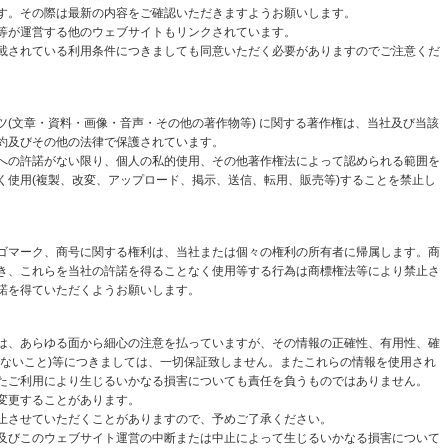
す。その際は最新の内容をご確認いただきますようお願いします。
等が運営する他のウェブサイトもリンクされています。
載されている利用条件につきましても同意いただく必要がありますのでご注意くだ
(文章・資料・画像・音声・その他の著作物等) に関する著作権は、当社及び当該
約及びその他の法律で保護されています。
への許諾がない限り、個人の私的使用、その他著作権法によって認められる範囲を
く使用(複製、改変、アップロード、掲示、送信、転用、販売等)することを禁止し
ゴマーク、商号に関する権利は、当社または個々の権利の所有者に帰属します。商
き、これらを当社の許諾を得ることなく使用等する行為は商標権法等により禁止さ
諾を得ていただくようお願いします。
は、あらゆる面から細心の注意を払っていますが、その情報の正確性、有用性、確
がないこと)等につきましては、一切保証致しません。またこれらの情報を使用され
たご利用により生じるいかなる損害についても責任を負うものではありません。
変更することがあります。
止させていただくことがありますので、予めご了承ください。
及びこのウェブサイト運営の中断または中止によって生じるいかなる損害について