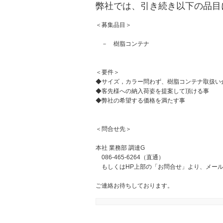
弊社では、引き続き以下の品目
＜募集品目＞
－ 樹脂コンテナ
＜要件＞
◆サイズ，カラー問わず、樹脂コンテナ取扱い
◆客先様への納入荷姿を提案して頂ける事
◆弊社の希望する価格を満たす事
＜問合せ先＞
本社 業務部 調達G
086-465-6264（直通）
もしくはHP上部の「お問合せ」より、メール
ご連絡お待ちしております。